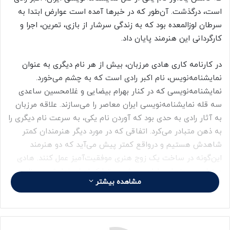
است، درگذشت. آن‌طور که در خبرها آمده است عوارض ابتدا به
سرطان لوزالمعده بود که به زندگی سرشار از بازی، تمرین، اجرا و
کارگردانی این هنرمند پایان داد.
در کارنامه کاری هادی مرزبان، بیش از هر نام دیگری به عنوان
نمایشنامه‌نویس، نام اکبر رادی است که به چشم می‌خورد.
نمایشنامه‌نویسی که در کنار بهرام بیضایی و غلامحسین ساعدی
سه قله نمایشنامه‌نویسی ایران معاصر را می‌سازند. علاقه مرزبان
به آثار رادی به حدی بود که آوردن نام یکی، به سرعت نام دیگری را
به ذهن متبادر می‌کرد. اتفاقی که در مورد دیگر هنرمندان کمتر
شاهدش هستیم و درواقع کمتر پیش می‌آید که دو هنرمند
این‌گونه در ساخت یک زوج هنری موفقیت‌آمیز عمل کنند. هادی
مرزبان در روزهای پایان عمرش در تدارک اجرای نمایش «پریزاد»
مشاهده بیشتر
نوشته سارا الهیان بود و می‌خواست آن را در سالن سنگلج روی
صحنه ببرد که دست مرگ دستش را از جهان کوتاه کرد.
علاقه مرزبان به رادی، موجب حفظ ارتباط ما با