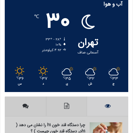
آب و هوا
30
℃
تهران
33º - 28º
10%
4.92 کیلومتر
آسمانی صاف
۲۴۲۲۴۲
36
37
35
32
33
℃
℃
℃
℃
℃
منبع
ج
ش
ی
د
س
کپی لینک
چرا دستگاه قند خون h1 را نشان می دهد (
h1در دستگاه قند خون چیست ) ؟