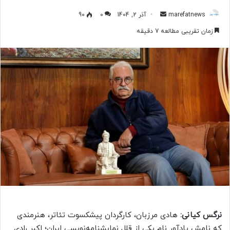
marefatnews
ا
آذر 2, 1404
0
90
ر
زمان تقریبی مطالعه 7 دقیقه
س
ا
ل
ب
ه
ا
ی
م
ی
ل
نرگس کیانی:
هادی مرزبان، کارگردان پیشکسوت تئاتر، هنرمندی
که نامش یادآور نام یکی از قلل نمایشنامه‌نویسی ایران؛ اکبر رادی