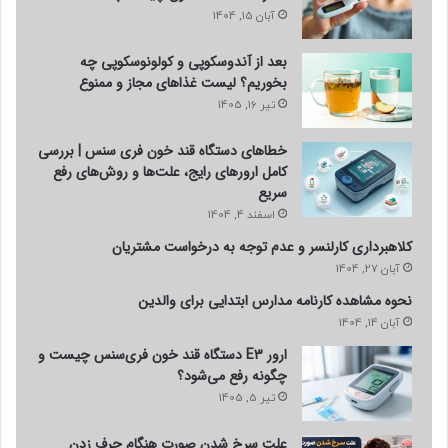
آبان 15, 1404
بعد از آندوسکوپی و کولونوسکوپی چه
بخوریم؟ لیست غذاهای مجاز و ممنوع
تیر 16, 1405
خطاهای دستگاه قند خون فری سنس | بررسی
کامل ارورهای رایج، علت‌ها و روش‌های رفع
سریع
اسفند 4, 1404
کلاهبرداری کارلنسر و عدم توجه به درخواست مشتریان
آبان 27, 1404
نحوه مشاهده کارنامه مدارس ابتدایی برای والدین
آبان 14, 1404
ارور E3 دستگاه قند خون فری‌سنس چیست و
چگونه رفع می‌شود؟
تیر 5, 1405
علت سرخ شدن صورت هنگام حرف زدن