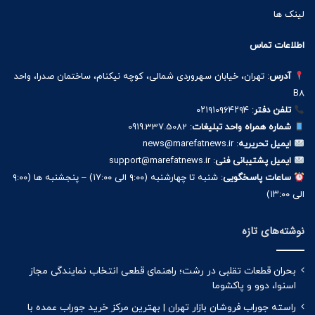
لینک ها
اطلاعات تماس
آدرس
: تهران، خیابان سهروردی شمالی، کوچه نیکنام، ساختمان صدرا، واحد
B8
تلفن دفتر
: ۰۲۱۹۱۰۹۶۴۲۹۴
شماره همراه واحد تبلیغات
: 0919.337.5082
ایمیل تحریریه
: news@marefatnews.ir
ایمیل پشتیبانی فنی
: support@marefatnews.ir
ساعات پاسخگویی
: شنبه تا چهارشنبه (۹:۰۰ الی ۱۷:۰۰) – پنجشنبه ها (۹:۰۰
الی ۱۳:۰۰)
نوشته‌های تازه
بحران قطعات تقلبی در رشت؛ راهنمای قطعی انتخاب نمایندگی مجاز
اسنوا، دوو و پاکشوما
راسته جوراب فروشان بازار تهران | بهترین مرکز خرید جوراب عمده با