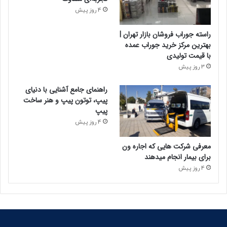
خدمات خرید فالوور اینستاگرام ممبر ، می توانید اعتبار و
4 روز پیش
محبوبیت خود را بیشتر کرده و بر روی برندینگ خود تأثیر بگذارید.
راسته جوراب فروشان بازار تهران |
بهترین مرکز خرید جوراب عمده
با قیمت تولیدی
کپی لینک
3 روز پیش
راهنمای جامع آشنایی با دنیای
پیپ، توتون پیپ و هنر ساخت
پیپ
4 روز پیش
معرفی شرکت هایی که اجاره ون
برای بیمار انجام میدهند
4 روز پیش