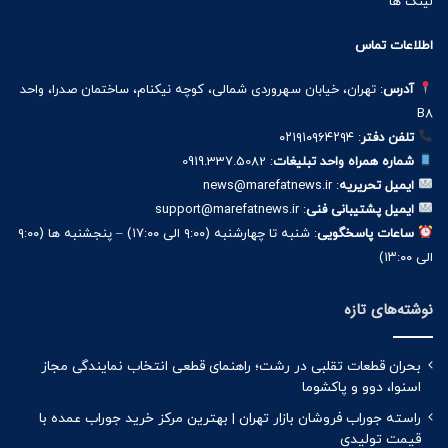
لینک ها
اطلاعات تماس
آدرس
: تهران، خیابان سهروردی شمالی، کوچه نیکنام، ساختمان صدرا، واحد
B8
تلفن دفتر
: ۰۲۱۹۱۰۹۶۴۲۹۴
شماره همراه واحد تبلیغات
: 0919.337.5082
ایمیل تحریریه
: news@marefatnews.ir
ایمیل پشتیبانی فنی
: support@marefatnews.ir
ساعات پاسخگویی
: شنبه تا چهارشنبه (۹:۰۰ الی ۱۷:۰۰) – پنجشنبه ها (۹:۰۰
الی ۱۳:۰۰)
نوشته‌های تازه
بحران قطعات تقلبی در رشت؛ راهنمای قطعی انتخاب نمایندگی مجاز
اسنوا، دوو و پاکشوما
راسته جوراب فروشان بازار تهران | بهترین مرکز خرید جوراب عمده با
قیمت تولیدی