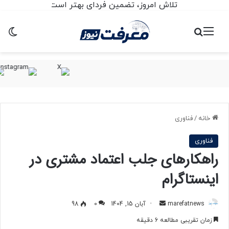
تلاش امروز، تضمین فردای بهتر است
منو
جستجو برای
تغ
خانه
/
فناوری
فناوری
راهکارهای جلب اعتماد مشتری در
اینستاگرام
marefatnews
ا
آبان 15, 1404
0
98
ر
زمان تقریبی مطالعه 6 دقیقه
س