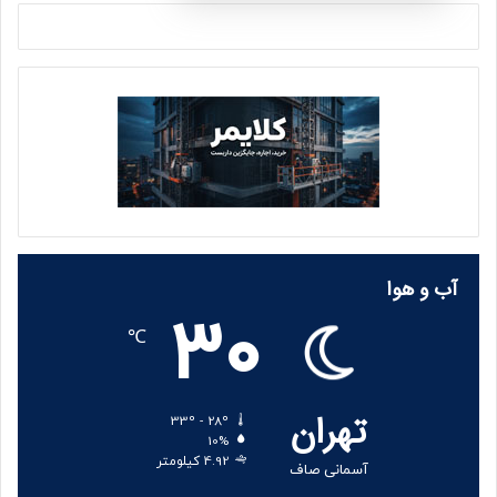
آب و هوا
30
℃
تهران
33º - 28º
10%
4.92 کیلومتر
آسمانی صاف