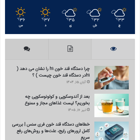
36
37
35
32
33
℃
℃
℃
℃
℃
ج
ش
ی
د
س
چرا دستگاه قند خون h1 را نشان می دهد (
h1در دستگاه قند خون چیست ) ؟
آبان 15, 1404
بعد از آندوسکوپی و کولونوسکوپی چه
بخوریم؟ لیست غذاهای مجاز و ممنوع
تیر 16, 1405
خطاهای دستگاه قند خون فری سنس | بررسی
کامل ارورهای رایج، علت‌ها و روش‌های رفع
سریع